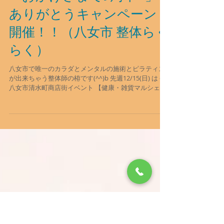
「おかげさまで9周年⭐️」
ありがとうキャンペーン
開催！！（八女市 整体らく
らく）
八女市で唯一のカラダとメンタルの施術とピラティス
が出来ちゃう整体師の栫です(^^)b 先週12/15(日) は #
八女市清水町商店街イベント 【健康・雑貨マルシェ
✨】× #八女市商店街連合会イベント 【八女フクシマ
100円商店街✨】 が開催されました！！...