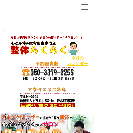
【八女市の温泉で人気ＮＯ１の整体から２店舗目!】
ボキボキしないソフトで丁寧な整体
今月の
カレンダー