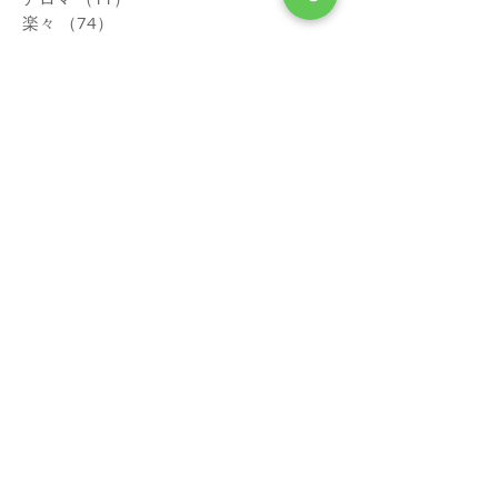
お客様の声
（22）
22件の記事
感謝
（16）
16件の記事
アロマ
（11）
11件の記事
楽々
（74）
74件の記事
アロマ
（0）
0件の記事
お客様の声
（0）
0件の記事
感謝
（0）
0件の記事
楽々
（0）
0件の記事
健康
（0）
0件の記事
<PR> 朝、首・肩がつらい方はチェッ
ク！
<PR> かぼちゃパンツが人気急上昇！