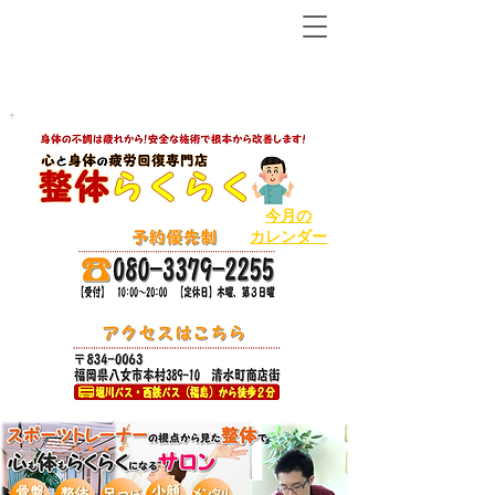
【八女市の温泉で人気ＮＯ１の整体から２店舗目!】
ボキボキしないソフトで丁寧な整体
今月の
カレンダー