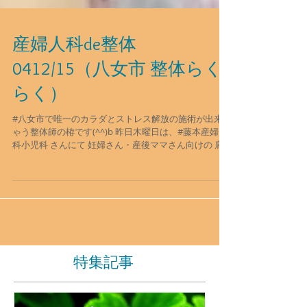
産婦人科de整体
0412/15（八女市 整体らく
らく）
#八女市で唯一のカラダとストレス解放の施術が出来ち
ゃう整体師の栫です(^^)b 昨日木曜日は、#藤本産婦人
科小児科 さんにて 妊婦さん・産後ママさん向けの 肩
こり/腰痛整体 の体験会でした☺️ ↑目が死んでる(^◇^;)
笑 今回はキャンセルもあり 1名の妊婦さんでした🤰...
特集記事