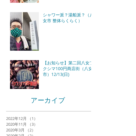
0412/15（八女市 整体らく
らく）
シャワー派？湯船派？（八
女市 整体らくらく）
【お知らせ】第二回八女フ
クシマ100円商店街（八女
市）12/13(日)
アーカイブ
2022年12月
（1）
1件の記事