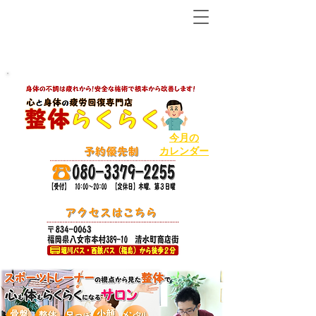
【八女市の温泉で人気ＮＯ１の整体から２店舗目!】
ボキボキしないソフトで丁寧な整体
今月の
カレンダー