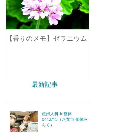
【香りのメモ】ゼラニウム
不眠症の原因
最新記事
産婦人科de整体
0412/15（八女市 整体らく
らく）