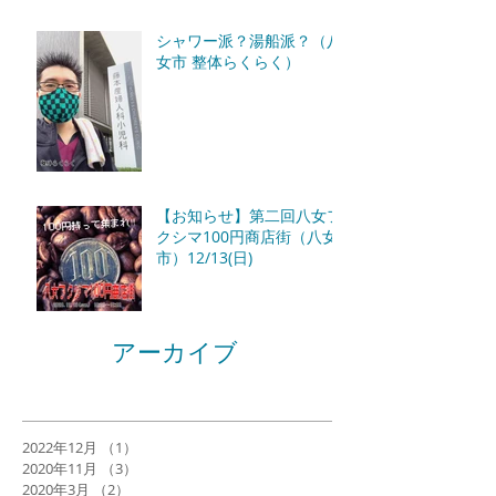
シャワー派？湯船派？（八
女市 整体らくらく）
【お知らせ】第二回八女フ
クシマ100円商店街（八女
市）12/13(日)
アーカイブ
2022年12月
（1）
1件の記事
2020年11月
（3）
3件の記事
2020年3月
（2）
2件の記事