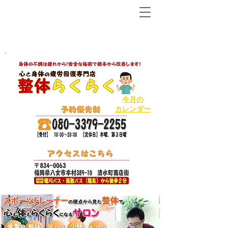
【八女市の温泉で人気ＮＯ１の整体から２店舗目!】
ボキボキしないソフトで丁寧な整体
今月の
カレンダー