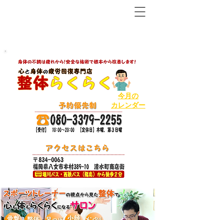
【八女市の温泉で人気ＮＯ１の整体から２店舗目!】
ボキボキしないソフトで丁寧な整体
今月の
カレンダー