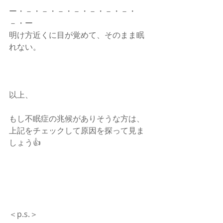
ー・－・－・－・－・－・－・－・
－・ー
明け方近くに目が覚めて、そのまま眠
れない。
以上、
もし不眠症の兆候がありそうな方は、
上記をチェックして原因を探って見ま
しょう👍
＜p.s.＞