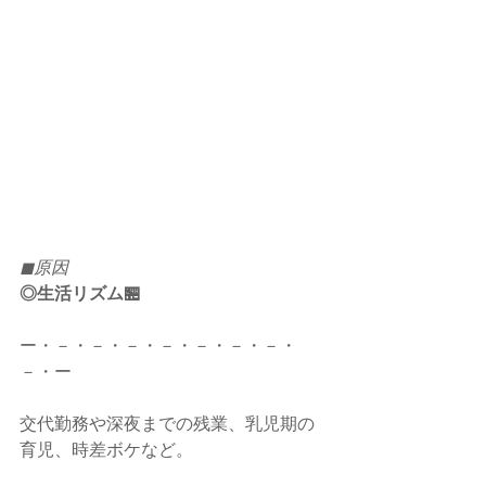
◼︎原因
◎生活リズム🏪
ー・－・－・－・－・－・－・－・
－・ー
交代勤務や深夜までの残業、乳児期の
育児、時差ボケなど。