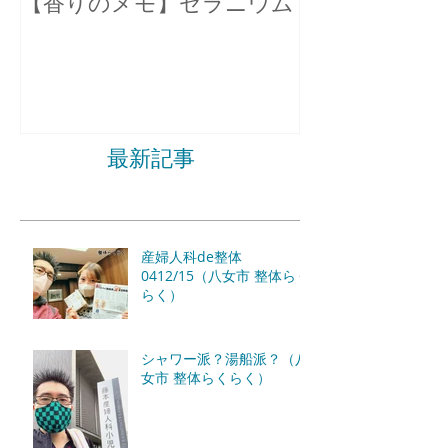
【香りのメモ】ゼラニウム
不眠症の原因
最新記事
産婦人科de整体
0412/15（八女市 整体らく
らく）
シャワー派？湯船派？（八
女市 整体らくらく）