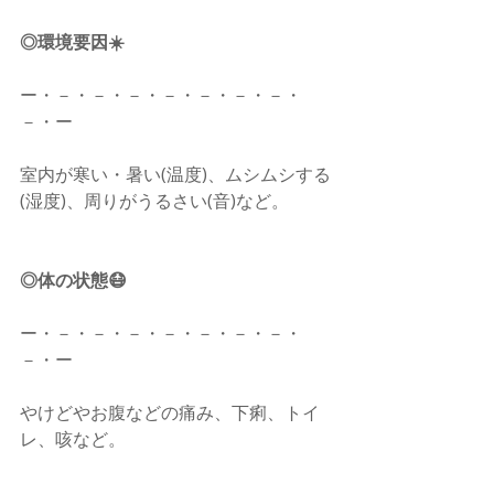
◎環境要因☀️
ー・－・－・－・－・－・－・－・
－・ー
室内が寒い・暑い(温度)、ムシムシする
(湿度)、周りがうるさい(音)など。
◎体の状態😷
ー・－・－・－・－・－・－・－・
－・ー
やけどやお腹などの痛み、下痢、トイ
レ、咳など。