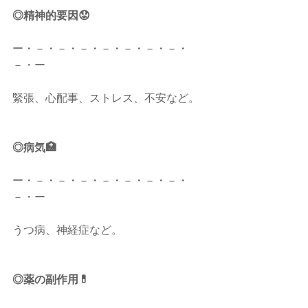
◎精神的要因😟
ー・－・－・－・－・－・－・－・
－・ー
緊張、心配事、ストレス、不安など。
◎病気🏥
ー・－・－・－・－・－・－・－・
－・ー
うつ病、神経症など。
◎薬の副作用💊