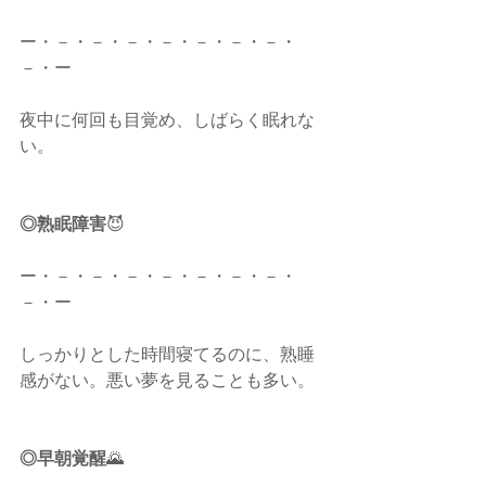
ー・－・－・－・－・－・－・－・
－・ー
夜中に何回も目覚め、しばらく眠れな
い。
◎熟眠障害
😈
ー・－・－・－・－・－・－・－・
－・ー
しっかりとした時間寝てるのに、熟睡
感がない。悪い夢を見ることも多い。
◎早朝覚醒
🌄