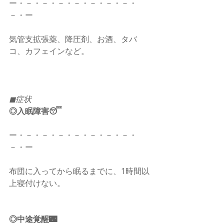
ー・－・－・－・－・－・－・－・
－・ー
気管支拡張薬、降圧剤、お酒、タバ
コ、カフェインなど。
◼︎症状
◎入眠障害😴
ー・－・－・－・－・－・－・－・
－・ー
布団に入ってから眠るまでに、1時間以
上寝付けない。
◎中途覚醒🌃