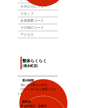
今月のカレンダー
スタッフ
全身調整コース
その他のコース
️
アクセス
整体らくらく
(清水町店)
受付時間
日により異なります。
(カレンダーをご参照くださ
い)
定休日
毎週木曜日、金曜日