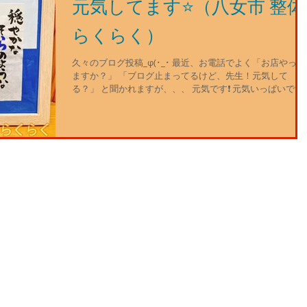
元気してます⭐️（八女市 整体
らくらく）
久々のブログ投稿_φ(･_･ 最近、お電話でよく「お店やって
ますか？」 「ブログ止まってるけど、先生！元気して
る？」 と聞かれますが、、、 元気です❗️ 元気いっぱいです‼
すみません！なかなか更新できないでいました ご心配おか
けしました(;＞_＜;)...