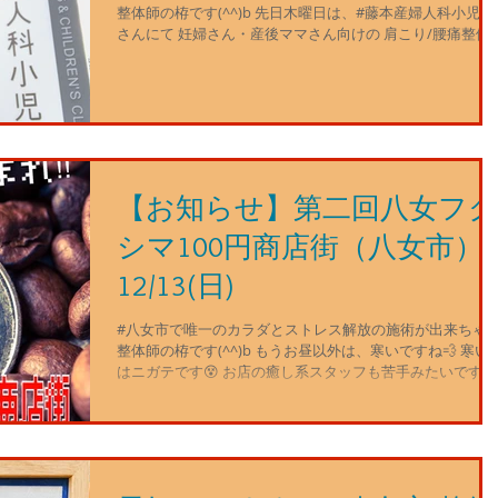
整体師の栫です(^^)b 先日木曜日は、#藤本産婦人科小児科
さんにて 妊婦さん・産後ママさん向けの 肩こり/腰痛整体
の体験会でした😃 ↑最近流行ってるアニメのマスクをして
た（笑） 今回は、2名の妊婦さんでした🤰...
【お知らせ】第二回八女フク
シマ100円商店街（八女市）
12/13(日)
#八女市で唯一のカラダとストレス解放の施術が出来ちゃ
整体師の栫です(^^)b もうお昼以外は、寒いですね💨 寒い
はニガテです😵 お店の癒し系スタッフも苦手みたいです💦
↓ ↓ ↓ ガーゼ生地、詰め込み過ぎ‼️ でも、暖かさそう😆 自分
達で作ったガーゼベッドで...