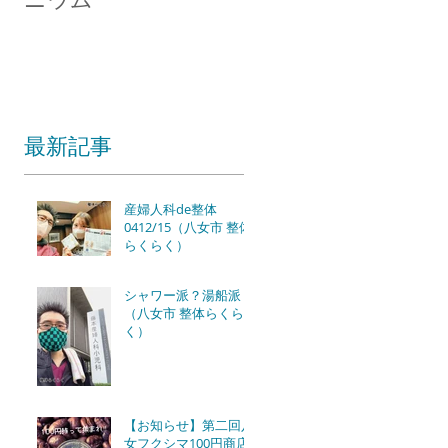
最新記事
産婦人科de整体
0412/15（八女市 整体
らくらく）
シャワー派？湯船派？
（八女市 整体らくら
く）
【お知らせ】第二回八
女フクシマ100円商店