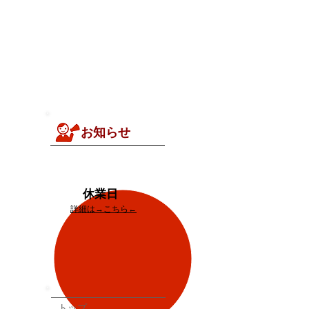
み
お知らせ
休業日
う
詳細は→こちら←
の
トップ