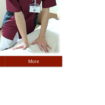
More
う