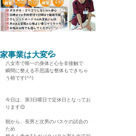
家事業は大変💦
八女市で唯一の身体と心を非接触で 
瞬間に整える不思議な整体もできちゃ
う栫です(^^)
今日は、第3日曜日で定休日となってお
ります😌
朝から、長男と次男のバスケの試合の
ため 