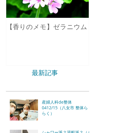
【香りのメモ】ゼラニウム
不眠症の原因
最新記事
産婦人科de整体
0412/15（八女市 整体らく
らく）
シャワー派？湯船派？（八