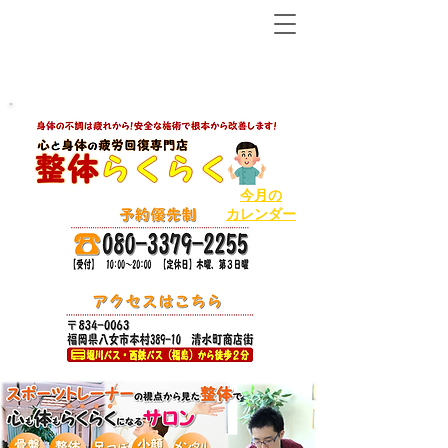
【八女市の温泉で人気ＮＯ１の整体から２店舗目!】
ボキボキしないソフトで丁寧な整体
今月の
カレンダー