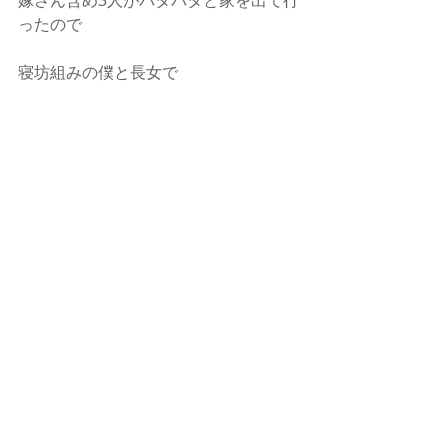
嫁さん含め3人がバタバタと家を出て行
ったので 
寝坊組みの僕と長女で