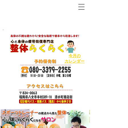
【八女市の温泉で人気ＮＯ１の整体から２店舗目!】
ボキボキしないソフトで丁寧な整体
今月の
カレンダー