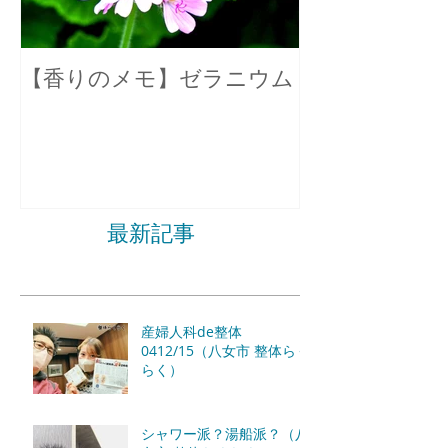
【香りのメモ】ゼラニウム
不眠症の原因
最新記事
産婦人科de整体
0412/15（八女市 整体らく
らく）
シャワー派？湯船派？（八