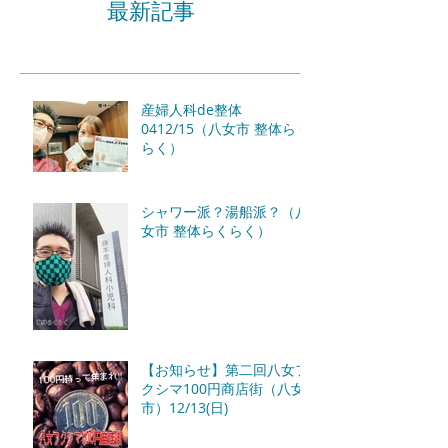
最新記事
産婦人科de整体
0412/15（八女市 整体らく
らく）
シャワー派？湯船派？（八
女市 整体らくらく）
【お知らせ】第二回八女フ
クシマ100円商店街（八女
市）12/13(日)