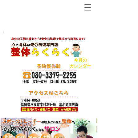
【八女市の温泉で人気ＮＯ１の整体から２店舗目!】
ボキボキしないソフトで丁寧な整体
今月の
カレンダー