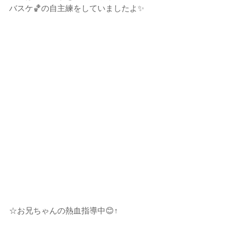
バスケ🏀の自主練をしていましたよ✨ 
☆お兄ちゃんの熱血指導中😊↑