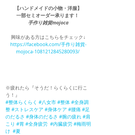
【ハンドメイドの小物・洋服】
一部セミオーダー承ります！
手作り雑貨mojoca
興味がある方はこちらをチェック↓
https://facebook.com/手作り雑貨-
mojoca-1081212845280093/ 
※疲れたら『そうだ！らくらくに行こ
う！』 
#整体らくらく
#八女市
#整体
#全身調
整
#ストレスケア
#身体ケア
#腰痛
#足
のだるさ
#身体のだるさ
#腕の疲れ
#肩
こり
#胃
#全身疲労
#内臓疲労
#梅雨明
け
#夏