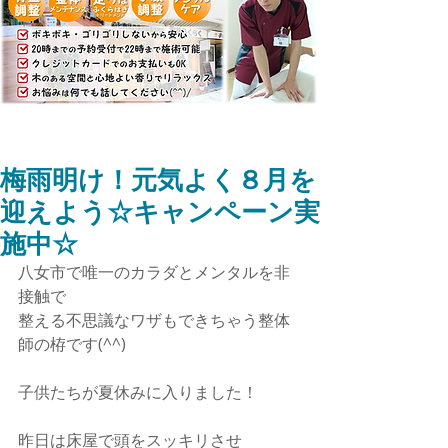
梅雨明け！元気よく８月を
迎えよう☆キャンペーン実
施中☆
八女市で唯一のカラダとメンタルを非
接触で 
整える不思議なワザもできちゃう整体
師の栫です(^^)
子供たちが夏休みに入りました！
昨日は床屋で頭をスッキリさせ