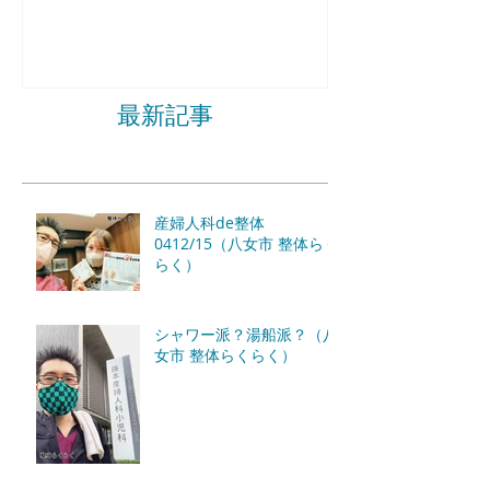
最新記事
産婦人科de整体
0412/15（八女市 整体らく
らく）
シャワー派？湯船派？（八
女市 整体らくらく）