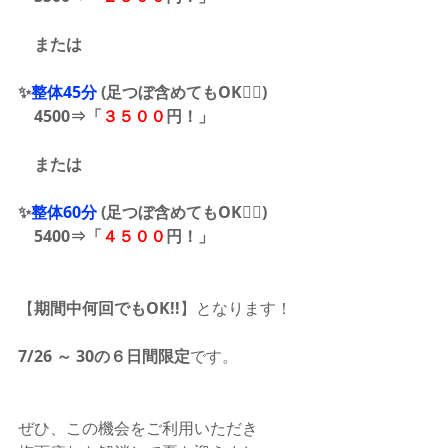
　または 
✨
整体45分
 (足つぼ含めてもOK🙆‍♂️)　
    4500⇒「
３５００
円！」 
　または 
✨
整体60分
 (足つぼ含めてもOK🙆‍♂️)　
    5400⇒「
４５００
円！」 
【
期間中何回でもOK!!
】となります！
7/26 ～ 30の６日間限定
です。
ぜひ、この機会をご利用いただき　