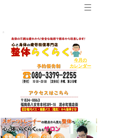
【八女市の温泉で人気ＮＯ１の整体から２店舗目!】
ボキボキしないソフトで丁寧な整体
今月の
カレンダー