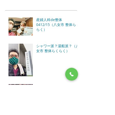
産婦人科de整体
0412/15（八女市 整体らく
らく）
シャワー派？湯船派？（八
女市 整体らくらく）
【お知らせ】第二回八女フ
クシマ100円商店街（八女
市）12/13(日)