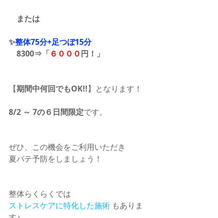
　または 
✨
整体75分+足つぼ15分
    8300⇒「
６０００
円！」 
【
期間中何回でもOK!!
】となります！
8/2 ～ 7の６日間限定
です。
ぜひ、この機会をご利用いただき　
夏バテ予防をしましょう！　
整体らくらくでは　
ストレスケアに特化した施術
 もありま
す♪　