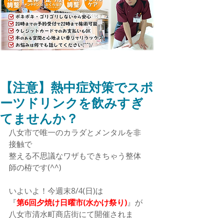
【注意】熱中症対策でスポ
ーツドリンクを飲みすぎ
てませんか？
八女市で唯一のカラダとメンタルを非
接触で 
整える不思議なワザもできちゃう整体
師の栫です(^^)
いよいよ！今週末8/4(日)は
『
第6回夕焼け日曜市(水かけ祭り)
』が
八女市清水町商店街にて開催されま