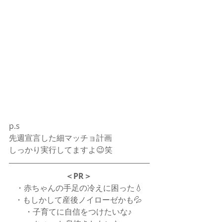
p.s 
先週宣言した細マッチョ計画
しっかり実行してますよ😉笑
＜PR＞
・赤ちゃんの手足の冷えに困った💧
・もしかして産後ノイローゼかも💦 
・子育てに自信をつけたいな♪ 