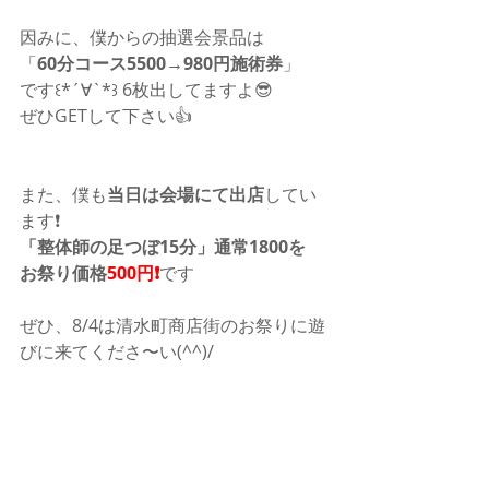
因みに、僕からの抽選会景品は
「
60分コース5500→980円施術券
」
です꒰*´∀`*꒱ 6枚出してますよ😎
ぜひGETして下さい👍
また、僕も
当日は会場にて出店
してい
ます❗️
「整体師の足つぼ15分」通常1800を
お祭り価格
500円❗️
です
ぜひ、8/4は清水町商店街のお祭りに遊
びに来てくださ〜い(^^)/