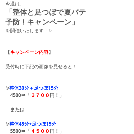
今週は、
「整体と足つぼで夏バテ
予防！キャンペーン」
を開催いたします！✨　
【
キャンペーン内容
】
受付時に下記の画像を見せると！
✨
整体30分＋足つぼ15分
    4500⇒「
３７００
円！」 
　または 
✨
整体45分+足つぼ15分
    5500⇒「
４５００
円！」 