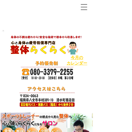
【八女市の温泉で人気ＮＯ１の整体から２店舗目!】
ボキボキしないソフトで丁寧な整体
今月の
カレンダー