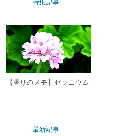
特集記事
【香りのメモ】ゼラニウム
不眠症の原因
最新記事