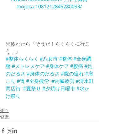
mojoca-1081212845280093/ 
※疲れたら『そうだ！らくらくに行こ
う！』 
#整体らくらく
#八女市
#整体
#全身調
整
#ストレスケア
#身体ケア
#腰痛
#足
のだるさ
#身体のだるさ
#腕の疲れ
#肩
こり
#胃
#全身疲労
#内臓疲労
#清水町
商店街
#夏祭り
#夕焼け日曜市
#水か
け祭り
楽々
健康